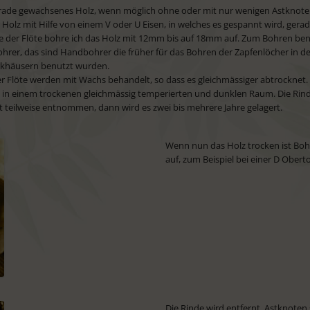
rade gewachsenes Holz, wenn möglich ohne oder mit nur wenigen Astknoten
s Holz mit Hilfe von einem V oder U Eisen, in welches es gespannt wird, gerad
e der Flöte bohre ich das Holz mit 12mm bis auf 18mm auf. Zum Bohren ben
rer, das sind Handbohrer die früher für das Bohren der Zapfenlöcher in d
khäusern benutzt wurden.
r Flöte werden mit Wachs behandelt, so dass es gleichmässiger abtrocknet.
 in einem trockenen gleichmässig temperierten und dunklen Raum. Die Rin
teilweise entnommen, dann wird es zwei bis mehrere Jahre gelagert.
Wenn nun das Holz trocken ist Bo
auf, zum Beispiel bei einer D Obe
Die Rinde wird entfernt, Astknoten 