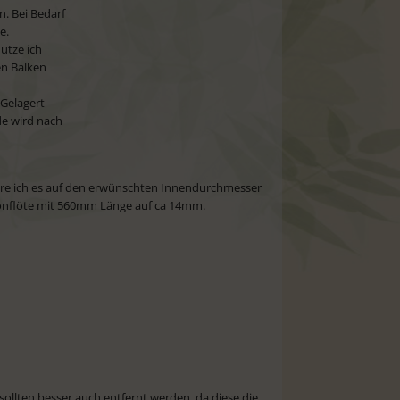
. Bei Bedarf
e.
utze ich
en Balken
 Gelagert
de wird nach
hre ich es auf den erwünschten Innendurchmesser
rtonflöte mit 560mm Länge auf ca 14mm.
sollten besser auch entfernt werden, da diese die