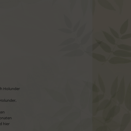
ch Holunder
.Holunder,
gen
Monaten
d hier